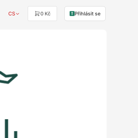
CS
0 Kč
Přihlásit se
y