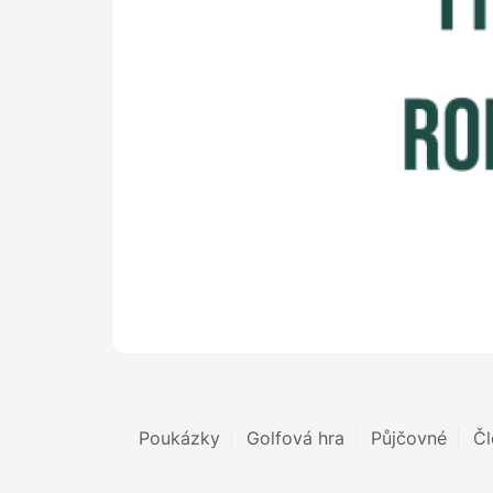
Poukázky
Golfová hra
Půjčovné
Čl